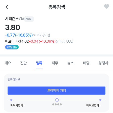
종목검색
시티즌스
CIA
NYSE
3.
80
-0.77
(-16.85%)
08.07, 장마감
애프터마켓
4
.02
+0
.04
(
+10
.39%)
장마감, USD
1명 관심
개요
진단
밸류
재무
뉴스
배당
경쟁사
밸류에이션
프리미엄 가입