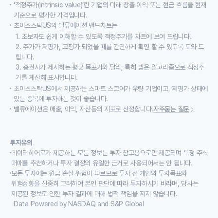
‘적정주가(intrinsic value)’란 기업의 미래 창출 이익 또는 현금 흐름을 현재
기준으로 평가한 가격입니다.
초이스스탁US의 밸류에이션 밴드차트는
1. 초보자도 쉽게 이해할 수 있도록 적정주가를 차트에 보여 드립니다.
2. 주가가 저평가, 고평가 되었을 때를 간단하게 확인 할 수 있도록 도와 드
립니다.
3. 증권사가 제시하는 평균 목표가와 달리, 특허 받은 알고리즘으로 적정주
가를 계산해 표시합니다.
초이스스탁US에서 제공하는 스마트 스코어가 우량 기업이고, 저평가 상태에
있는 종목에 투자하는 것이 좋습니다.
밸류에이션은 매출, 이익, 자산등의 지표로 산정합니다.
자주묻는 질문
투자유의
데이터히어로가 제공하는 모든 정보는 투자 참고용으로만 제공되며 특정 주식
매매를 추천하거나 투자 결정의 유일한 근거로 사용되어서는 안 됩니다.
모든 투자에는 원금 손실 위험이 따르므로 투자 전 개인의 투자목표와
위험성향을 신중히 고려하여 본인 판단에 따라 투자하시기 바라며, 당사는
제공된 정보로 인한 투자 결과에 대해 법적 책임을 지지 않습니다.
Data Powered by NASDAQ and S&P Global