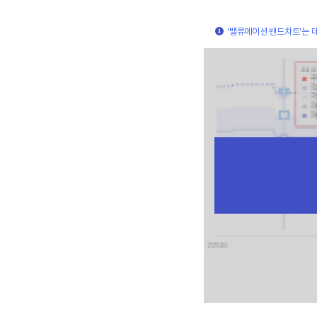
'밸류에이션 밴드차트'는 