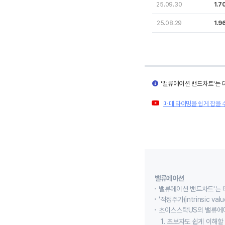
25.09.30
1.7
25.08.29
1.9
'밸류에이션 밴드차트'는 
매매 타이밍을 쉽게 잡을 
밸류에이션
밸류에이션 밴드차트'는 
‘적정주가(intrinsic
초이스스탁US의 밸류에
1. 초보자도 쉽게 이해