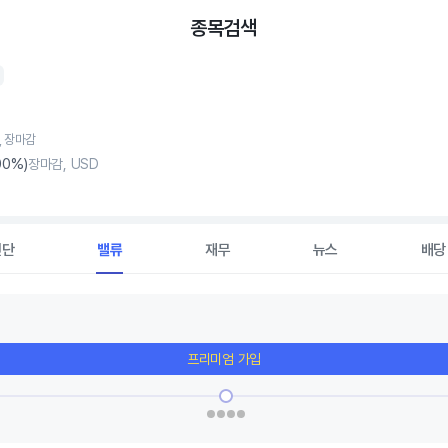
종목검색
7, 장마감
00%)
장마감, USD
진단
밸류
재무
뉴스
배당
프리미엄 가입