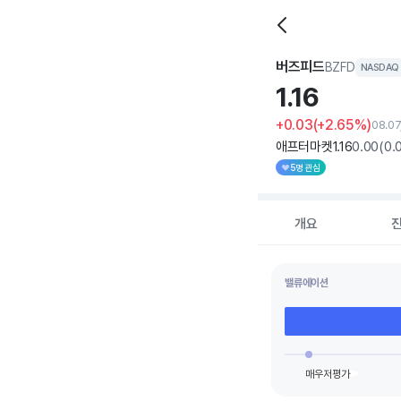
버즈피드
BZFD
NASDAQ
1.
16
+0.03
(+2.65%)
08.0
애프터마켓
1
.16
0
.00
(
0
.
5명 관심
개요
밸류에이션