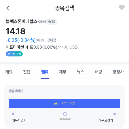
종목검색
블랙스톤미네랄스
BSM
NYSE
14.
18
-0.05
(-0.34%)
08.06, 장마감
애프터마켓
14
.18
0
.00
(
0
.00%)
장마감, USD
13명 관심
개요
진단
밸류
재무
뉴스
배당
경쟁사
밸류에이션
프리미엄 가입