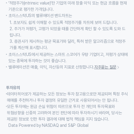
‘적정주가(intrinsic value)’란 기업의 미래 창출 이익 또는 현금 흐름을 현재
기준으로 평가한 가격입니다.
초이스스탁US의 밸류에이션 밴드차트는
1. 초보자도 쉽게 이해할 수 있도록 적정주가를 차트에 보여 드립니다.
2. 주가가 저평가, 고평가 되었을 때를 간단하게 확인 할 수 있도록 도와 드
립니다.
3. 증권사가 제시하는 평균 목표가와 달리, 특허 받은 알고리즘으로 적정주
가를 계산해 표시합니다.
초이스스탁US에서 제공하는 스마트 스코어가 우량 기업이고, 저평가 상태에
있는 종목에 투자하는 것이 좋습니다.
밸류에이션은 매출, 이익, 자산등의 지표로 산정합니다.
자주묻는 질문
투자유의
데이터히어로가 제공하는 모든 정보는 투자 참고용으로만 제공되며 특정 주식
매매를 추천하거나 투자 결정의 유일한 근거로 사용되어서는 안 됩니다.
모든 투자에는 원금 손실 위험이 따르므로 투자 전 개인의 투자목표와
위험성향을 신중히 고려하여 본인 판단에 따라 투자하시기 바라며, 당사는
제공된 정보로 인한 투자 결과에 대해 법적 책임을 지지 않습니다.
Data Powered by NASDAQ and S&P Global