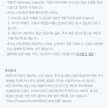
‘적정주가(intrinsic value)’란 기업의 미래 창출 이익 또는 현금 흐름을 현재
기준으로 평가한 가격입니다.
초이스스탁US의 밸류에이션 밴드차트는
1. 초보자도 쉽게 이해할 수 있도록 적정주가를 차트에 보여 드립니다.
2. 주가가 저평가, 고평가 되었을 때를 간단하게 확인 할 수 있도록 도와 드
립니다.
3. 증권사가 제시하는 평균 목표가와 달리, 특허 받은 알고리즘으로 적정주
가를 계산해 표시합니다.
초이스스탁US에서 제공하는 스마트 스코어가 우량 기업이고, 저평가 상태에
있는 종목에 투자하는 것이 좋습니다.
밸류에이션은 매출, 이익, 자산등의 지표로 산정합니다.
자주묻는 질문
투자유의
데이터히어로가 제공하는 모든 정보는 투자 참고용으로만 제공되며 특정 주식
매매를 추천하거나 투자 결정의 유일한 근거로 사용되어서는 안 됩니다.
모든 투자에는 원금 손실 위험이 따르므로 투자 전 개인의 투자목표와
위험성향을 신중히 고려하여 본인 판단에 따라 투자하시기 바라며, 당사는
제공된 정보로 인한 투자 결과에 대해 법적 책임을 지지 않습니다.
Data Powered by NASDAQ and S&P Global