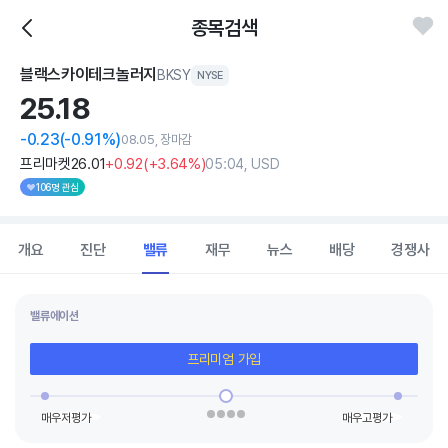
종목검색
블랙스카이테크놀러지
BKSY
NYSE
25.
18
-0.23
(-0.91%)
08.05, 장마감
프리마켓
26
.01
+0
.92
(
+3
.64%)
05:04, USD
106명 관심
개요
진단
밸류
재무
뉴스
배당
경쟁사
밸류에이션
프리미엄 가입