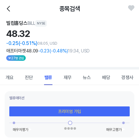
종목검색
빌컴홀딩스
BILL
NYSE
48.
32
-0.25
(-0.51%)
08.05, USD
애프터마켓
48
.09
-0
.23
(
-0
.48%)
19:34, USD
27명 관심
개요
진단
밸류
재무
뉴스
배당
경쟁사
밸류에이션
프리미엄 가입