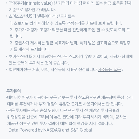
‘적정주가(intrinsic value)’란 기업의 미래 창출 이익 또는 현금 흐름을 현재
기준으로 평가한 가격입니다.
초이스스탁US의 밸류에이션 밴드차트는
1. 초보자도 쉽게 이해할 수 있도록 적정주가를 차트에 보여 드립니다.
2. 주가가 저평가, 고평가 되었을 때를 간단하게 확인 할 수 있도록 도와 드
립니다.
3. 증권사가 제시하는 평균 목표가와 달리, 특허 받은 알고리즘으로 적정주
가를 계산해 표시합니다.
초이스스탁US에서 제공하는 스마트 스코어가 우량 기업이고, 저평가 상태에
있는 종목에 투자하는 것이 좋습니다.
밸류에이션은 매출, 이익, 자산등의 지표로 산정합니다.
자주묻는 질문
투자유의
데이터히어로가 제공하는 모든 정보는 투자 참고용으로만 제공되며 특정 주식
매매를 추천하거나 투자 결정의 유일한 근거로 사용되어서는 안 됩니다.
모든 투자에는 원금 손실 위험이 따르므로 투자 전 개인의 투자목표와
위험성향을 신중히 고려하여 본인 판단에 따라 투자하시기 바라며, 당사는
제공된 정보로 인한 투자 결과에 대해 법적 책임을 지지 않습니다.
Data Powered by NASDAQ and S&P Global