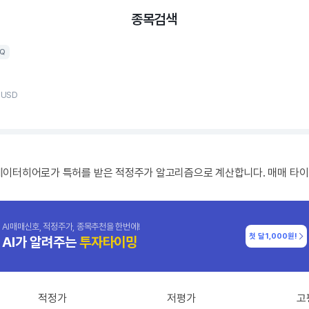
종목검색
AQ
, USD
데이터히어로가 특허를 받은 적정주가 알고리즘으로 계산합니다. 매매 타이
AI매매신호, 적정주가, 종목추천을 한번에!
첫 달
1,000원!
AI가 알려주는
투자타이밍
적정가
저평가
고