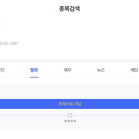
종목검색
15:20, USD
진단
밸류
재무
뉴스
배당
프리미엄 가입