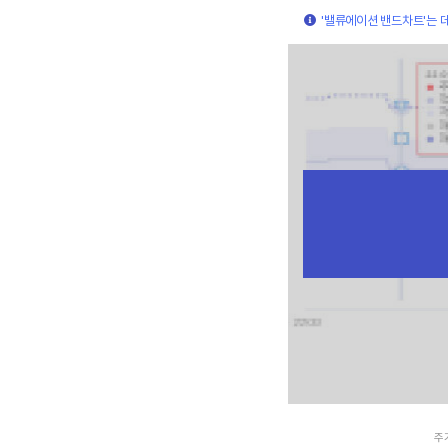
'밸류에이션 밴드차트'는 
주