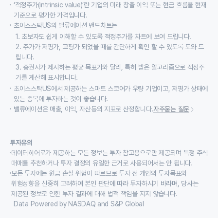
‘적정주가(intrinsic value)’란 기업의 미래 창출 이익 또는 현금 흐름을 현재
기준으로 평가한 가격입니다.
초이스스탁US의 밸류에이션 밴드차트는
1. 초보자도 쉽게 이해할 수 있도록 적정주가를 차트에 보여 드립니다.
2. 주가가 저평가, 고평가 되었을 때를 간단하게 확인 할 수 있도록 도와 드
립니다.
3. 증권사가 제시하는 평균 목표가와 달리, 특허 받은 알고리즘으로 적정주
가를 계산해 표시합니다.
초이스스탁US에서 제공하는 스마트 스코어가 우량 기업이고, 저평가 상태에
있는 종목에 투자하는 것이 좋습니다.
밸류에이션은 매출, 이익, 자산등의 지표로 산정합니다.
자주묻는 질문
투자유의
데이터히어로가 제공하는 모든 정보는 투자 참고용으로만 제공되며 특정 주식
매매를 추천하거나 투자 결정의 유일한 근거로 사용되어서는 안 됩니다.
모든 투자에는 원금 손실 위험이 따르므로 투자 전 개인의 투자목표와
위험성향을 신중히 고려하여 본인 판단에 따라 투자하시기 바라며, 당사는
제공된 정보로 인한 투자 결과에 대해 법적 책임을 지지 않습니다.
Data Powered by NASDAQ and S&P Global