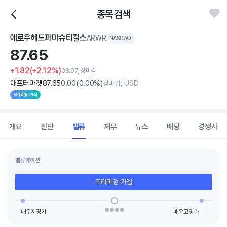
종목검색
애로우헤드파마슈티컬스
ARWR
NASDAQ
87.
65
+1.82
(+2.12%)
08.07, 장마감
애프터마켓
87
.65
0
.00
(
0
.00%)
장마감, USD
14명 관심
개요
진단
밸류
재무
뉴스
배당
경쟁사
밸류에이션
프리미엄 가입