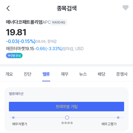
종목검색
에너다코패트롤리엄
APC
NASDAQ
19.
81
-0.03
(-0.15%)
08.06, 장마감
애프터마켓
19
.15
-0
.66
(
-3
.33%)
장마감, USD
0명 관심
개요
진단
밸류
재무
뉴스
배당
경쟁사
밸류에이션
프리미엄 가입