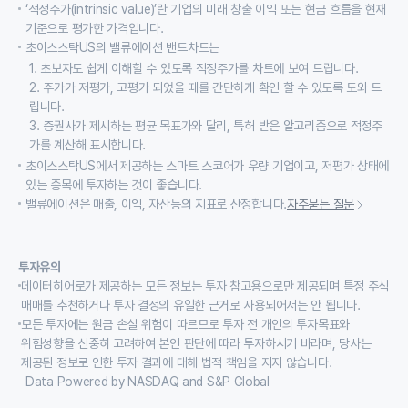
‘적정주가(intrinsic value)’란 기업의 미래 창출 이익 또는 현금 흐름을 현재
기준으로 평가한 가격입니다.
초이스스탁US의 밸류에이션 밴드차트는
1. 초보자도 쉽게 이해할 수 있도록 적정주가를 차트에 보여 드립니다.
2. 주가가 저평가, 고평가 되었을 때를 간단하게 확인 할 수 있도록 도와 드
립니다.
3. 증권사가 제시하는 평균 목표가와 달리, 특허 받은 알고리즘으로 적정주
가를 계산해 표시합니다.
초이스스탁US에서 제공하는 스마트 스코어가 우량 기업이고, 저평가 상태에
있는 종목에 투자하는 것이 좋습니다.
밸류에이션은 매출, 이익, 자산등의 지표로 산정합니다.
자주묻는 질문
투자유의
데이터히어로가 제공하는 모든 정보는 투자 참고용으로만 제공되며 특정 주식
매매를 추천하거나 투자 결정의 유일한 근거로 사용되어서는 안 됩니다.
모든 투자에는 원금 손실 위험이 따르므로 투자 전 개인의 투자목표와
위험성향을 신중히 고려하여 본인 판단에 따라 투자하시기 바라며, 당사는
제공된 정보로 인한 투자 결과에 대해 법적 책임을 지지 않습니다.
Data Powered by NASDAQ and S&P Global