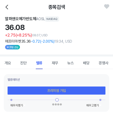
종목검색
알파앤오메가반도체
AOSL
NASDAQ
36.
08
+2.75
(+8.25%)
08.07, USD
애프터마켓
35
.36
-0
.72
(
-2
.00%)
19:34, USD
31명 관심
개요
진단
밸류
재무
뉴스
배당
경쟁사
밸류에이션
프리미엄 가입