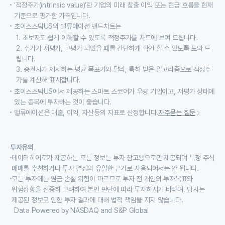
‘적정주가(intrinsic value)’란 기업의 미래 창출 이익 또는 현금 흐름을 현재
기준으로 평가한 가격입니다.
초이스스탁US의 밸류에이션 밴드차트는
1. 초보자도 쉽게 이해할 수 있도록 적정주가를 차트에 보여 드립니다.
2. 주가가 저평가, 고평가 되었을 때를 간단하게 확인 할 수 있도록 도와 드
립니다.
3. 증권사가 제시하는 평균 목표가와 달리, 특허 받은 알고리즘으로 적정주
가를 계산해 표시합니다.
초이스스탁US에서 제공하는 스마트 스코어가 우량 기업이고, 저평가 상태에
있는 종목에 투자하는 것이 좋습니다.
밸류에이션은 매출, 이익, 자산등의 지표로 산정합니다.
자주묻는 질문
투자유의
데이터히어로가 제공하는 모든 정보는 투자 참고용으로만 제공되며 특정 주식
매매를 추천하거나 투자 결정의 유일한 근거로 사용되어서는 안 됩니다.
모든 투자에는 원금 손실 위험이 따르므로 투자 전 개인의 투자목표와
위험성향을 신중히 고려하여 본인 판단에 따라 투자하시기 바라며, 당사는
제공된 정보로 인한 투자 결과에 대해 법적 책임을 지지 않습니다.
Data Powered by NASDAQ and S&P Global