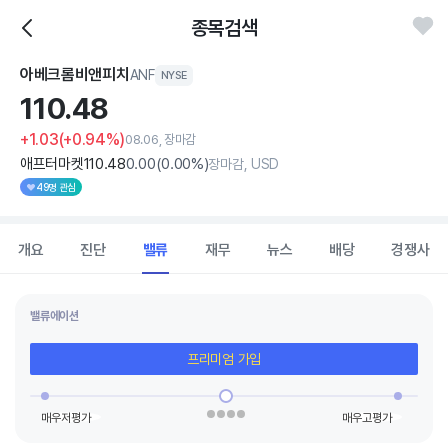
종목검색
아베크롬비앤피치
ANF
NYSE
110.
48
+1.03
(+0.94%)
08.06, 장마감
애프터마켓
110
.48
0
.00
(
0
.00%)
장마감, USD
49명 관심
개요
진단
밸류
재무
뉴스
배당
경쟁사
밸류에이션
프리미엄 가입