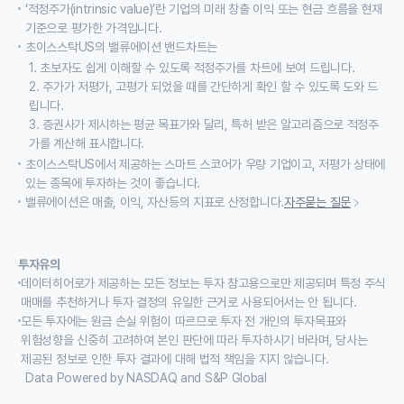
‘적정주가(intrinsic value)’란 기업의 미래 창출 이익 또는 현금 흐름을 현재
기준으로 평가한 가격입니다.
초이스스탁US의 밸류에이션 밴드차트는
1. 초보자도 쉽게 이해할 수 있도록 적정주가를 차트에 보여 드립니다.
2. 주가가 저평가, 고평가 되었을 때를 간단하게 확인 할 수 있도록 도와 드
립니다.
3. 증권사가 제시하는 평균 목표가와 달리, 특허 받은 알고리즘으로 적정주
가를 계산해 표시합니다.
초이스스탁US에서 제공하는 스마트 스코어가 우량 기업이고, 저평가 상태에
있는 종목에 투자하는 것이 좋습니다.
밸류에이션은 매출, 이익, 자산등의 지표로 산정합니다.
자주묻는 질문
투자유의
데이터히어로가 제공하는 모든 정보는 투자 참고용으로만 제공되며 특정 주식
매매를 추천하거나 투자 결정의 유일한 근거로 사용되어서는 안 됩니다.
모든 투자에는 원금 손실 위험이 따르므로 투자 전 개인의 투자목표와
위험성향을 신중히 고려하여 본인 판단에 따라 투자하시기 바라며, 당사는
제공된 정보로 인한 투자 결과에 대해 법적 책임을 지지 않습니다.
Data Powered by NASDAQ and S&P Global