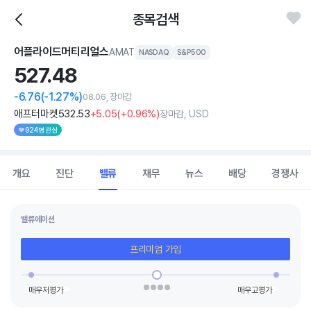
종목검색
어플라이드머티리얼스
AMAT
NASDAQ
S&P500
527.
48
-6.76
(-1.27%)
08.06, 장마감
애프터마켓
532
.53
+5
.05
(
+0
.96%)
장마감, USD
924명 관심
개요
진단
밸류
재무
뉴스
배당
경쟁사
밸류에이션
프리미엄 가입