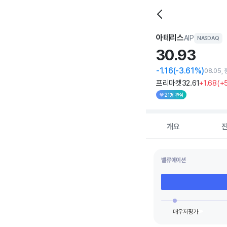
아테리스
AIP
NASDAQ
30.
93
-1.16
(-3.61%)
08.05,
프리마켓
32
.61
+1
.68
(
+
21명 관심
개요
밸류에이션