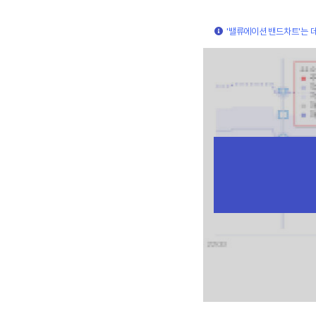
'밸류에이션 밴드차트'는 