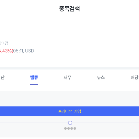
종목검색
 장마감
5
.43%)
05:11, USD
진단
밸류
재무
뉴스
배당
프리미엄 가입