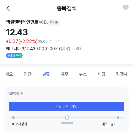
종목검색
액셀엔터테인먼트
ACEL
NYSE
12.
43
+0.27
(+2.22%)
08.05, 장마감
애프터마켓
12
.43
0
.00
(
0
.00%)
장마감, USD
8명 관심
개요
진단
밸류
재무
뉴스
배당
경쟁사
밸류에이션
프리미엄 가입