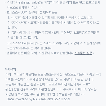
‘적정주가(intrinsic value)’란 기업의 미래 창출 이익 또는 현금 흐름을 현재
기준으로 평가한 가격입니다.
초이스스탁US의 밸류에이션 밴드차트는
1. 초보자도 쉽게 이해할 수 있도록 적정주가를 차트에 보여 드립니다.
2. 주가가 저평가, 고평가 되었을 때를 간단하게 확인 할 수 있도록 도와 드
립니다.
3. 증권사가 제시하는 평균 목표가와 달리, 특허 받은 알고리즘으로 적정주
가를 계산해 표시합니다.
초이스스탁US에서 제공하는 스마트 스코어가 우량 기업이고, 저평가 상태에
있는 종목에 투자하는 것이 좋습니다.
밸류에이션은 매출, 이익, 자산등의 지표로 산정합니다.
자주묻는 질문
투자유의
데이터히어로가 제공하는 모든 정보는 투자 참고용으로만 제공되며 특정 주식
매매를 추천하거나 투자 결정의 유일한 근거로 사용되어서는 안 됩니다.
모든 투자에는 원금 손실 위험이 따르므로 투자 전 개인의 투자목표와
위험성향을 신중히 고려하여 본인 판단에 따라 투자하시기 바라며, 당사는
제공된 정보로 인한 투자 결과에 대해 법적 책임을 지지 않습니다.
Data Powered by NASDAQ and S&P Global