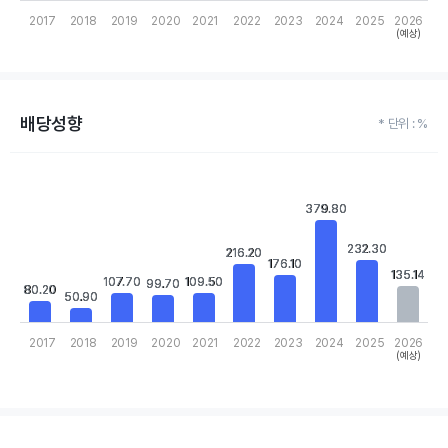
2017
2018
2019
2020
2021
2022
2023
2024
2025
2026
(예상)
End of interactive chart.
배당성향
* 단위 : %
Chart
Bar chart with 10 bars.
View as data table, Chart
379.80
379.80
The chart has 1 X axis displaying categories.
The chart has 1 Y axis displaying values. Data ranges from 50.9 
232.30
232.30
216.20
216.20
176.10
176.10
135.14
135.14
107.70
107.70
109.50
109.50
99.70
99.70
80.20
80.20
50.90
50.90
2017
2018
2019
2020
2021
2022
2023
2024
2025
2026
(예상)
End of interactive chart.