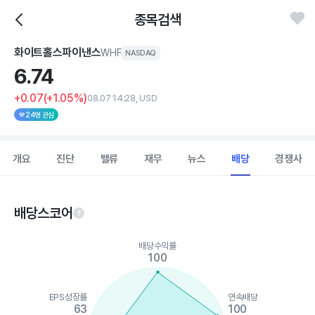
종목검색
화이트홀스파이낸스
WHF
NASDAQ
6.
74
+0.07
(+1.05%)
08.07 14:28, USD
24명 관심
개요
진단
밸류
재무
뉴스
배당
경쟁사
배당스코어
Chart
배당수익률
Chart with 5 data points.
100
View as data table, Chart
The chart has 1 X axis displaying categories.
The chart has 1 Y axis displaying values. Data ranges from 40 
EPS성장률
연속배당
63
100