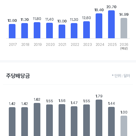
View as data table, Chart
20.70
20.70
The chart has 1 X axis displaying categories.
18.40
18.40
The chart has 1 Y axis displaying values. Data ranges from 10 to 
14.99
14.99
12.60
12.60
11.80
11.80
11.40
11.40
11.20
11.20
11.30
11.30
10.60
10.60
10.00
10.00
2017
2018
2019
2020
2021
2022
2023
2024
2025
2026
(예상)
End of interactive chart.
주당배당금
* 단위 : 달러
Chart
Bar chart with 10 bars.
1.79
1.79
1.62
1.62
View as data table, Chart
1.56
1.56
1.55
1.55
1.55
1.55
1.47
1.47
1.44
1.44
1.42
1.42
1.42
1.42
The chart has 1 X axis displaying categories.
The chart has 1 Y axis displaying values. Data ranges from 1 to 1
1.00
1.00