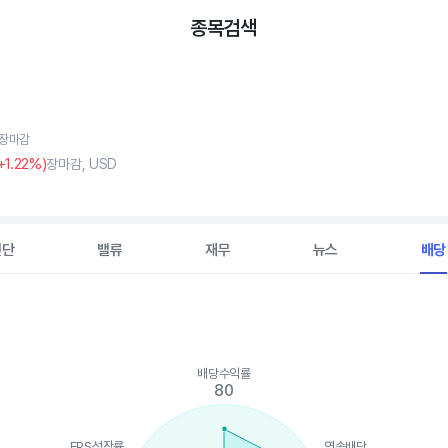
종목검색
, 장마감
+1
.22%)
장마감, USD
진단
밸류
재무
뉴스
배당
배당수익률
ints.
80
, Chart
is displaying categories.
is displaying values. Data ranges from 0 to 100.
EPS성장률
연속배당