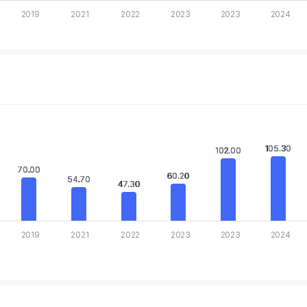
2019
2021
2022
2023
2023
2024
rt.
.
 Chart
105.30
105.30
102.00
102.00
 displaying categories.
 displaying values. Data ranges from 17.6 to 105.3.
70.00
70.00
60.20
60.20
54.70
54.70
47.30
47.30
2019
2021
2022
2023
2023
2024
rt.