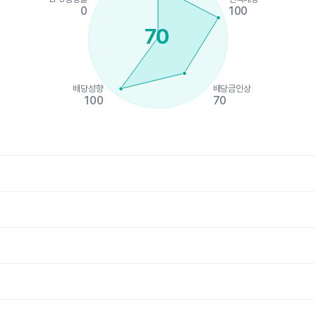
0
100
70
배당성향
배당금인상
100
70
hart.