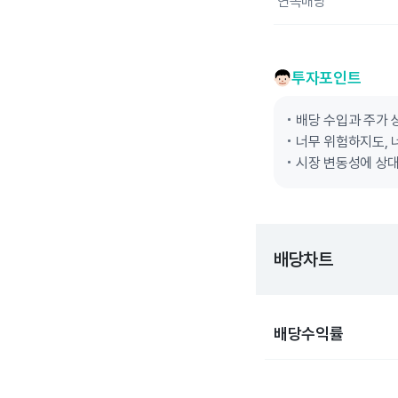
연속배당
투자포인트
배당 수입과 주가 
너무 위험하지도, 
시장 변동성에 상대
배당차트
배당수익률
Chart
Bar chart with 10 bars