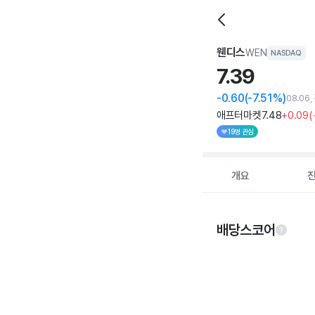
웬디스
WEN
NASDAQ
7.
39
-0.60
(-7.51%)
08.06
애프터마켓
7
.48
+0
.09
(
19명 관심
개요
배당스코어
Chart
Chart with 5 data po
View as data table
The chart has 1 X ax
The chart has 1 Y ax