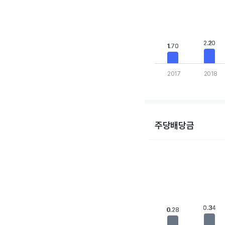
View as data table,
The chart has 1 X axis
The chart has 1 Y axis
2.20
2.20
1.70
1.70
2017
2018
End of interactive cha
주당배당금
Chart
Bar chart with 10 bars
View as data table,
The chart has 1 X axis
The chart has 1 Y axis
0.34
0.34
0.28
0.28