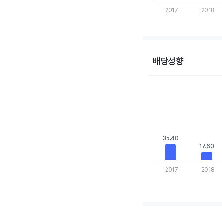
2017
2018
End of interactive cha
배당성향
Chart
Bar chart with 10 bars
View as data table,
The chart has 1 X axis
The chart has 1 Y axis
35.40
35.40
17.60
17.60
2017
2018
End of interactive cha