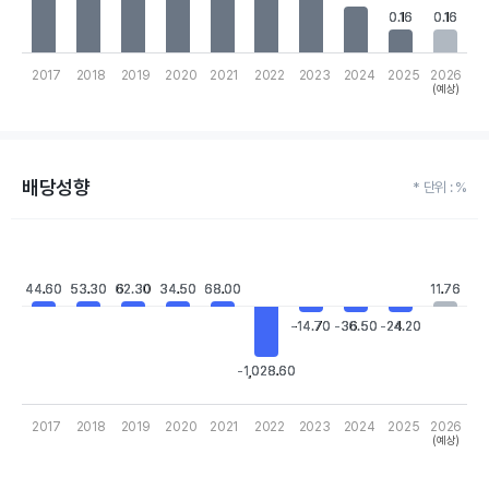
0.16
0.16
0.16
0.16
2017
2018
2019
2020
2021
2022
2023
2024
2025
2026
(예상)
End of interactive chart.
배당성향
* 단위 : %
Chart
Bar chart with 10 bars.
View as data table, Chart
44.60
44.60
53.30
53.30
62.30
62.30
34.50
34.50
68.00
68.00
11.76
11.76
The chart has 1 X axis displaying categories.
The chart has 1 Y axis displaying values. Data ranges from -102
-14.70
-14.70
-36.50
-36.50
-24.20
-24.20
-1,028.60
-1,028.60
2017
2018
2019
2020
2021
2022
2023
2024
2025
2026
(예상)
End of interactive chart.