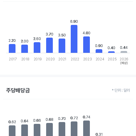
Chart
Bar chart with 10 bars.
View as data table, Chart
6.90
6.90
The chart has 1 X axis displaying categories.
The chart has 1 Y axis displaying values. Data ranges from 0.4 to
4.00
4.00
3.70
3.70
3.50
3.50
2.60
2.60
2.20
2.20
2.00
2.00
0.90
0.90
0.44
0.44
0.40
0.40
2017
2018
2019
2020
2021
2022
2023
2024
2025
2026
(예상)
End of interactive chart.
주당배당금
* 단위 : 달러
Chart
Bar chart with 10 bars.
View as data table, Chart
0.74
0.74
0.72
0.72
0.70
0.70
0.68
0.68
0.66
0.66
The chart has 1 X axis displaying categories.
0.64
0.64
0.62
0.62
The chart has 1 Y axis displaying values. Data ranges from 0.16 t
0.31
0.31