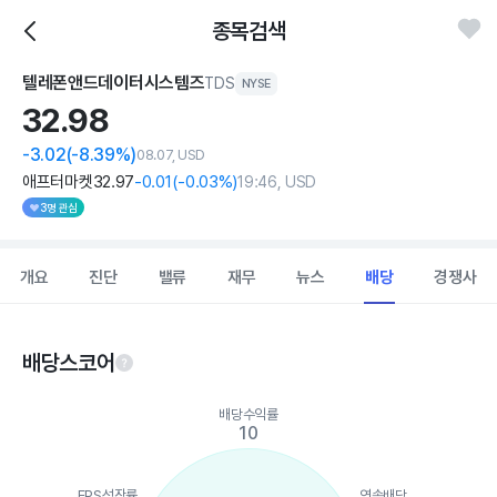
종목검색
텔레폰앤드데이터시스템즈
TDS
NYSE
32.
98
-3.02
(-8.39%)
08.07, USD
애프터마켓
32
.97
-0
.01
(
-0
.03%)
19:46, USD
3명 관심
개요
진단
밸류
재무
뉴스
배당
경쟁사
배당스코어
Chart
배당수익률
Chart with 5 data points.
10
View as data table, Chart
The chart has 1 X axis displaying categories.
The chart has 1 Y axis displaying values. Data ranges from 10 t
EPS성장률
연속배당