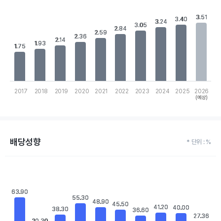
Chart
Bar chart with 10 bars.
3.51
3.51
3.40
3.40
3.24
3.24
View as data table, Chart
3.05
3.05
2.84
2.84
The chart has 1 X axis displaying categories.
2.59
2.59
2.36
2.36
2.14
2.14
The chart has 1 Y axis displaying values. Data ranges from 1.75 t
1.93
1.93
1.75
1.75
2017
2018
2019
2020
2021
2022
2023
2024
2025
2026
(예상)
End of interactive chart.
배당성향
* 단위 : %
Chart
Bar chart with 10 bars.
View as data table, Chart
The chart has 1 X axis displaying categories.
63.90
63.90
55.30
55.30
The chart has 1 Y axis displaying values. Data ranges from 20.3 
48.90
48.90
45.50
45.50
41.20
41.20
40.00
40.00
38.30
38.30
36.60
36.60
27.36
27.36