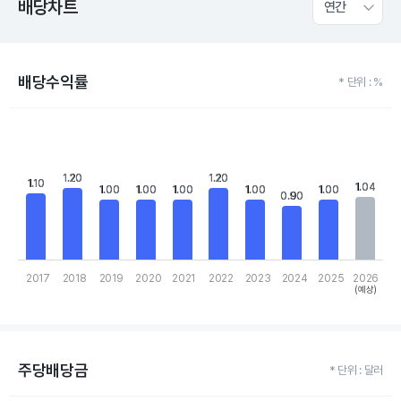
배당차트
연간
배당수익률
* 단위 : %
Chart
Bar chart with 10 bars.
View as data table, Chart
The chart has 1 X axis displaying categories.
1.20
1.20
1.20
1.20
1.10
1.10
The chart has 1 Y axis displaying values. Data ranges from 0.9 to
1.04
1.04
1.00
1.00
1.00
1.00
1.00
1.00
1.00
1.00
1.00
1.00
0.90
0.90
2017
2018
2019
2020
2021
2022
2023
2024
2025
2026
(예상)
End of interactive chart.
주당배당금
* 단위 : 달러