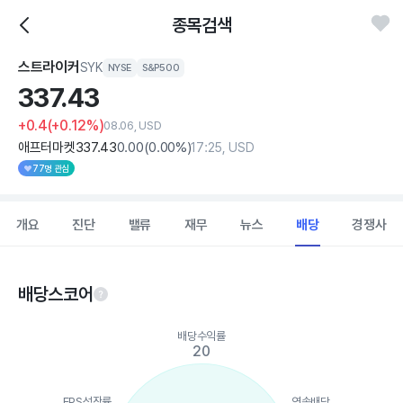
종목검색
스트라이커
SYK
NYSE
S&P500
337.
43
+0.4
(+0.12%)
08.06, USD
애프터마켓
337
.43
0
.00
(
0
.00%)
17:25, USD
77명 관심
개요
진단
밸류
재무
뉴스
배당
경쟁사
배당스코어
Chart
배당수익률
Chart with 5 data points.
20
View as data table, Chart
The chart has 1 X axis displaying categories.
The chart has 1 Y axis displaying values. Data ranges from 20 
EPS성장률
연속배당