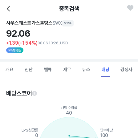
종목검색
사우스웨스트가스홀딩스
SWX
NYSE
92.
06
+1.39
(+1.54%)
08.06 13:26, USD
5명 관심
개요
진단
밸류
재무
뉴스
배당
경쟁사
배당스코어
Chart
배당수익률
Chart with 5 data points.
40
View as data table, Chart
The chart has 1 X axis displaying categories.
The chart has 1 Y axis displaying values. Data ranges from 0 to
EPS성장률
연속배당
0
100