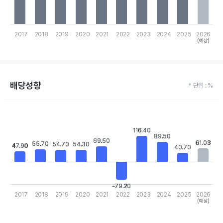
2017
2018
2019
2020
2021
2022
2023
2024
2025
2026
(예상)
End of interactive chart.
배당성향
* 단위 : %
Chart
Bar chart with 10 bars.
View as data table, Chart
116.40
116.40
The chart has 1 X axis displaying categories.
89.50
89.50
69.50
69.50
61.03
61.03
The chart has 1 Y axis displaying values. Data ranges from -79.2 
55.70
55.70
54.70
54.70
54.30
54.30
47.90
47.90
40.70
40.70
-79.20
-79.20
2017
2018
2019
2020
2021
2022
2023
2024
2025
2026
(예상)
End of interactive chart.