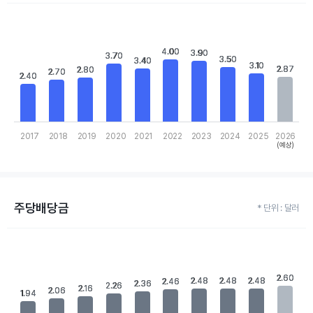
Chart
Bar chart with 10 bars.
View as data table, Chart
4.00
4.00
The chart has 1 X axis displaying categories.
3.90
3.90
3.70
3.70
3.50
3.50
3.40
3.40
The chart has 1 Y axis displaying values. Data ranges from 2.4 to
3.10
3.10
2.87
2.87
2.80
2.80
2.70
2.70
2.40
2.40
2017
2018
2019
2020
2021
2022
2023
2024
2025
2026
(예상)
End of interactive chart.
주당배당금
* 단위 : 달러
Chart
Bar chart with 10 bars.
View as data table, Chart
The chart has 1 X axis displaying categories.
2.60
2.60
2.48
2.48
2.48
2.48
2.48
2.48
2.46
2.46
2.36
2.36
2.26
2.26
2.16
2.16
The chart has 1 Y axis displaying values. Data ranges from 1.94 t
2.06
2.06
1.94
1.94