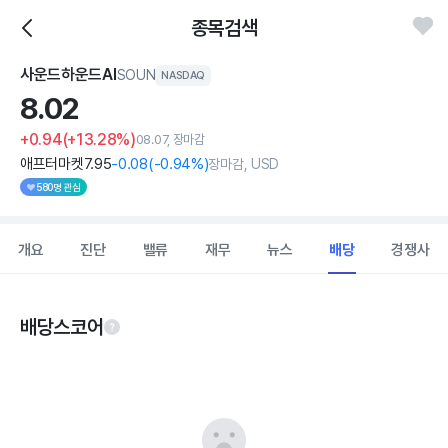
종목검색
사운드하운드AI
SOUN
NASDAQ
8.
02
+0.94
(+13.28%)
08.07, 장마감
애프터마켓
7
.95
-0
.08
(
-0
.94%)
장마감, USD
580명 관심
개요
진단
밸류
재무
뉴스
배당
경쟁사
배당스코어