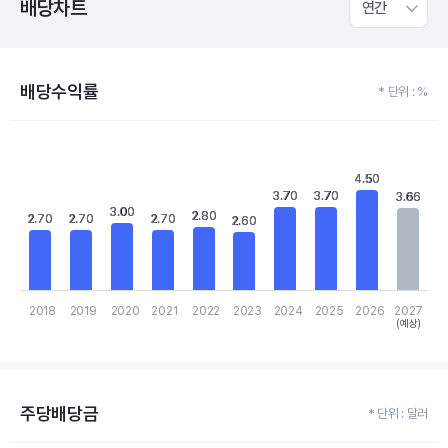
배당차트
연간
배당수익률
* 단위 : %
Chart
Bar chart with 10 bars.
View as data table, Chart
4.50
4.50
The chart has 1 X axis displaying categories.
3.70
3.70
3.70
3.70
3.66
3.66
The chart has 1 Y axis displaying values. Data ranges from 2.6 to
3.00
3.00
2.80
2.80
2.70
2.70
2.70
2.70
2.70
2.70
2.60
2.60
2018
2019
2020
2021
2022
2023
2024
2025
2026
2027
(예상)
End of interactive chart.
주당배당금
* 단위 : 달러