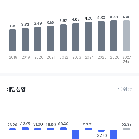
Chart
Bar chart with 10 bars.
View as data table, Chart
4.38
4.38
4.40
4.40
4.30
4.30
4.20
4.20
4.05
4.05
The chart has 1 X axis displaying categories.
3.87
3.87
3.58
3.58
3.49
3.49
3.33
3.33
The chart has 1 Y axis displaying values. Data ranges from 3.09 
3.09
3.09
2018
2019
2020
2021
2022
2023
2024
2025
2026
2027
(예상)
End of interactive chart.
배당성향
* 단위 : %
Chart
Bar chart with 10 bars.
View as data table, Chart
The chart has 1 X axis displaying categories.
73.70
73.70
66.30
66.30
58.80
58.80
51.00
51.00
52.32
52.32
46.00
46.00
26.20
26.20
The chart has 1 Y axis displaying values. Data ranges from -470.
-37.20
-37.20