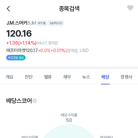
종목검색
J.M.스머커
SJM
NYSE
S&P500
120.
16
+1.36
(+1.14%)
08.07, 장마감
애프터마켓
120
.17
+0
.01
(
+0
.01%)
장마감, USD
22명 관심
개요
진단
밸류
재무
뉴스
배당
경쟁사
배당스코어
Chart
배당수익률
Chart with 5 data points.
50
View as data table, Chart
The chart has 1 X axis displaying categories.
The chart has 1 Y axis displaying values. Data ranges from 13 t
EPS성장률
연속배당