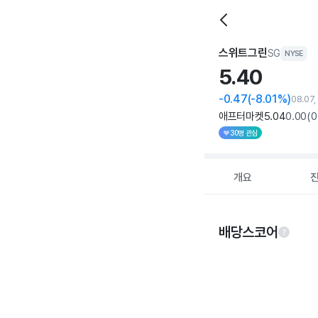
스위트그린
SG
NYSE
5.
40
-0.47
(-8.01%)
08.07
애프터마켓
5
.04
0
.00
(
0
30명 관심
개요
배당스코어