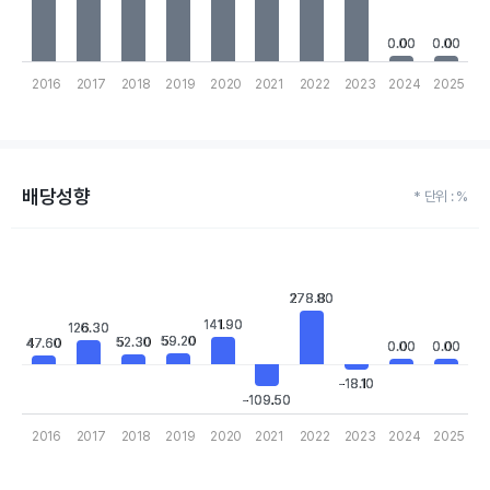
0.00
0.00
0.00
0.00
2016
2017
2018
2019
2020
2021
2022
2023
2024
2025
End of interactive chart.
배당성향
* 단위 : %
Chart
Bar chart with 10 bars.
View as data table, Chart
278.80
278.80
The chart has 1 X axis displaying categories.
The chart has 1 Y axis displaying values. Data ranges from -109.
141.90
141.90
126.30
126.30
59.20
59.20
52.30
52.30
47.60
47.60
0.00
0.00
0.00
0.00
-18.10
-18.10
-109.50
-109.50
2016
2017
2018
2019
2020
2021
2022
2023
2024
2025
End of interactive chart.