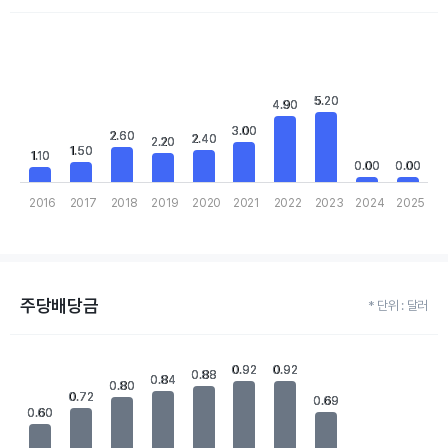
Chart
Bar chart with 10 bars.
View as data table, Chart
The chart has 1 X axis displaying categories.
The chart has 1 Y axis displaying values. Data ranges from 0 to 5
5.20
5.20
4.90
4.90
3.00
3.00
2.60
2.60
2.40
2.40
2.20
2.20
1.50
1.50
1.10
1.10
0.00
0.00
0.00
0.00
2016
2017
2018
2019
2020
2021
2022
2023
2024
2025
End of interactive chart.
주당배당금
* 단위 : 달러
Chart
Bar chart with 10 bars.
0.92
0.92
0.92
0.92
0.88
0.88
0.84
0.84
0.80
0.80
View as data table, Chart
0.72
0.72
0.69
0.69
The chart has 1 X axis displaying categories.
0.60
0.60
The chart has 1 Y axis displaying values. Data ranges from 0 to 