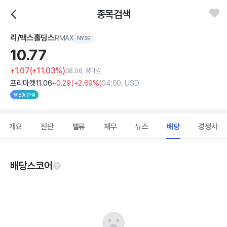
종목검색
리/맥스홀딩스
RMAX
NYSE
10.
77
+1.07
(+11.03%)
08.06, 장마감
프리마켓
11
.06
+0
.29
(
+2
.69%)
04:00, USD
5명 관심
개요
진단
밸류
재무
뉴스
배당
경쟁사
배당스코어