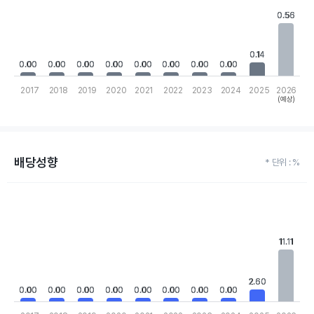
The chart has 1 X axis displaying categories.
0.56
0.56
The chart has 1 Y axis displaying values. Data ranges from 0 to 
0.14
0.14
0.00
0.00
0.00
0.00
0.00
0.00
0.00
0.00
0.00
0.00
0.00
0.00
0.00
0.00
0.00
0.00
2017
2018
2019
2020
2021
2022
2023
2024
2025
2026
(예상)
End of interactive chart.
배당성향
* 단위 : %
Chart
Bar chart with 10 bars.
View as data table, Chart
The chart has 1 X axis displaying categories.
11.11
11.11
The chart has 1 Y axis displaying values. Data ranges from 0 to 11
2.60
2.60
0.00
0.00
0.00
0.00
0.00
0.00
0.00
0.00
0.00
0.00
0.00
0.00
0.00
0.00
0.00
0.00