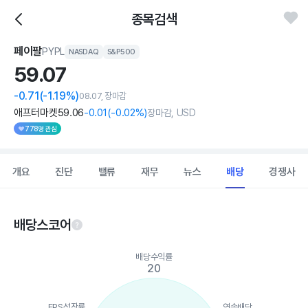
종목검색
페이팔
PYPL
NASDAQ
S&P500
59.
07
-0.71
(-1.19%)
08.07, 장마감
애프터마켓
59
.06
-0
.01
(
-0
.02%)
장마감, USD
778명 관심
개요
진단
밸류
재무
뉴스
배당
경쟁사
배당스코어
Chart
배당수익률
Chart with 5 data points.
20
View as data table, Chart
The chart has 1 X axis displaying categories.
The chart has 1 Y axis displaying values. Data ranges from 0 to
EPS성장률
연속배당