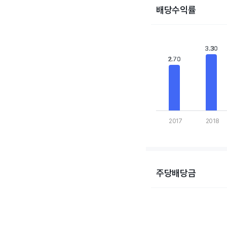
배당수익률
Chart
Bar chart with 10 bars
3.30
3.30
View as data table,
2.70
2.70
The chart has 1 X axis
The chart has 1 Y axis
2017
2018
End of interactive cha
주당배당금
Chart
Bar chart with 10 bars
View as data table,
The chart has 1 X axis