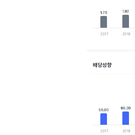
The chart has 1 Y axis
1.92
1.92
1.76
1.76
2017
2018
End of interactive cha
배당성향
Chart
Bar chart with 10 bars
View as data table,
The chart has 1 X axis
The chart has 1 Y axis
66.20
66.20
56.80
56.80
2017
2018