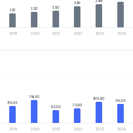
3.48
3.48
 displaying values. Data ranges from 1.76 to 4.28.
3.16
3.16
2.52
2.52
2.32
2.32
2.12
2.12
2019
2020
2021
2022
2023
2024
rt.
.
 Chart
 displaying categories.
114.90
114.90
 displaying values. Data ranges from 56.8 to 128.53.
105.50
105.50
95.50
95.50
85.50
85.50
73.80
73.80
63.50
63.50
2019
2020
2021
2022
2023
2024