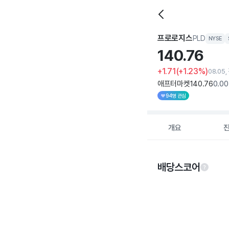
프로로지스
PLD
NYSE
140.
76
+1.71
(+1.23%)
08.05
애프터마켓
140
.76
0
.00
94명 관심
개요
배당스코어
Chart
Chart with 5 data po
View as data table
The chart has 1 X ax
The chart has 1 Y ax