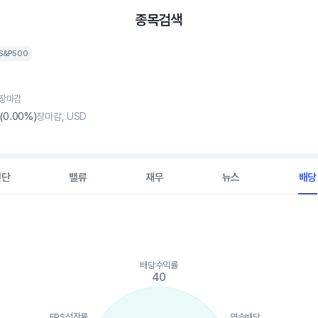
종목검색
S&P500
, 장마감
(
0
.00%)
장마감, USD
진단
밸류
재무
뉴스
배당
배당수익률
ints.
40
, Chart
is displaying categories.
is displaying values. Data ranges from 0 to 100.
EPS성장률
연속배당