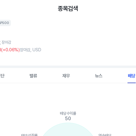
종목검색
&P500
7, 장마감
8
(
+0
.06%)
장마감, USD
진단
밸류
재무
뉴스
배당
배당수익률
ints.
50
, Chart
is displaying categories.
is displaying values. Data ranges from 50 to 100.
EPS성장률
연속배당