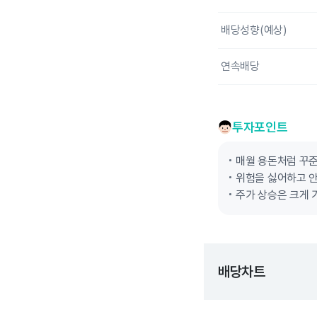
배당성향(예상)
연속배당
투자포인트
매월 용돈처럼 꾸
위험을 싫어하고 
주가 상승은 크게 
배당차트