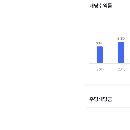
배당수익률
Chart
Bar chart with 10 bars
View as data table,
The chart has 1 X axis
3.30
3.30
The chart has 1 Y axis
2.60
2.60
2017
2018
End of interactive cha
주당배당금
Chart
Bar chart with 10 bars
View as data table,
The chart has 1 X axis