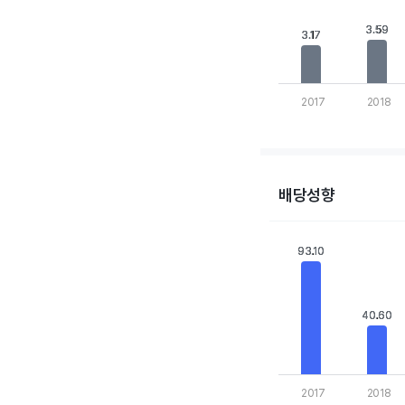
The chart has 1 Y axis
3.59
3.59
3.17
3.17
2017
2018
End of interactive cha
배당성향
Chart
Bar chart with 10 bars
93.10
93.10
View as data table,
The chart has 1 X axis
The chart has 1 Y axis
40.60
40.60
2017
2018