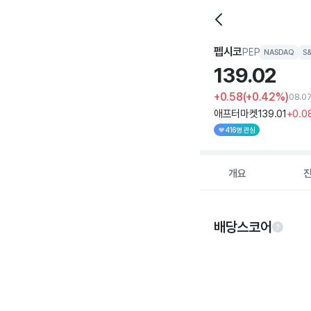
펩시코
PEP
NASDAQ
S
139.
02
+0.58
(+0.42%)
08.0
애프터마켓
139
.01
+0
.0
416명 관심
개요
배당스코어
Chart
Chart with 5 data po
View as data table
The chart has 1 X ax
The chart has 1 Y ax