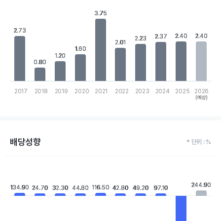
Chart
3.75
3.75
Bar chart with 10 bars.
View as data table, Chart
2.73
2.73
The chart has 1 X axis displaying categories.
2.40
2.40
2.40
2.40
2.37
2.37
2.23
2.23
The chart has 1 Y axis displaying values. Data ranges from 0.8 t
2.01
2.01
1.60
1.60
1.20
1.20
0.80
0.80
2017
2018
2019
2020
2021
2022
2023
2024
2025
2026
(예상)
End of interactive chart.
배당성향
* 단위 : %
Chart
Bar chart with 10 bars.
View as data table, Chart
244.90
244.90
134.90
134.90
116.50
116.50
24.70
24.70
32.30
32.30
44.80
44.80
42.80
42.80
49.20
49.20
97.10
97.10
The chart has 1 X axis displaying categories.
The chart has 1 Y axis displaying values. Data ranges from -1263