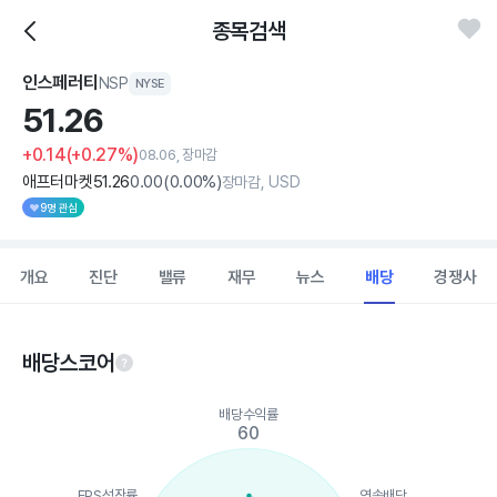
종목검색
인스페러티
NSP
NYSE
51.
26
+0.14
(+0.27%)
08.06, 장마감
애프터마켓
51
.26
0
.00
(
0
.00%)
장마감, USD
9명 관심
개요
진단
밸류
재무
뉴스
배당
경쟁사
배당스코어
Chart
배당수익률
Chart with 5 data points.
60
View as data table, Chart
The chart has 1 X axis displaying categories.
The chart has 1 Y axis displaying values. Data ranges from 13 t
EPS성장률
연속배당