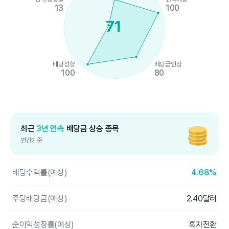
13
100
71
배당성향
배당금인상
100
80
End of interactive chart.
최근
3년 연속
배당금 상승 종목
연간기준
배당수익률(예상)
4.68%
주당배당금(예상)
2.40달러
순이익성장률(예상)
흑자전환