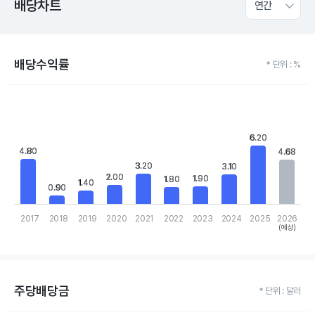
배당차트
연간
배당수익률
* 단위 : %
Chart
Bar chart with 10 bars.
View as data table, Chart
The chart has 1 X axis displaying categories.
6.20
6.20
The chart has 1 Y axis displaying values. Data ranges from 0.9 to
4.80
4.80
4.68
4.68
3.20
3.20
3.10
3.10
2.00
2.00
1.90
1.90
1.80
1.80
1.40
1.40
0.90
0.90
2017
2018
2019
2020
2021
2022
2023
2024
2025
2026
(예상)
End of interactive chart.
주당배당금
* 단위 : 달러