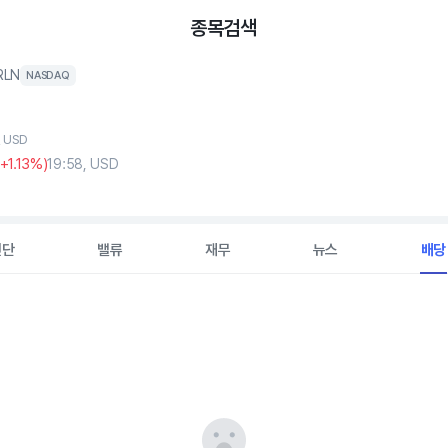
종목검색
RLN
NASDAQ
, USD
+1
.13%)
19:58, USD
진단
밸류
재무
뉴스
배당