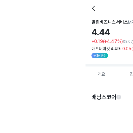
말린비즈니스서비스
M
4.
44
+0.19
(+4.47%)
08.07
애프터마켓
4
.49
+0
.05
(
3명 관심
개요
배당스코어