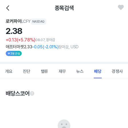
종목검색
로커파이
LCFY
NASDAQ
2.
38
+0.13
(+5.78%)
08.07, 장마감
애프터마켓
2
.33
-0
.05
(
-2
.01%)
장마감, USD
3명 관심
개요
진단
밸류
재무
뉴스
배당
경쟁사
배당스코어