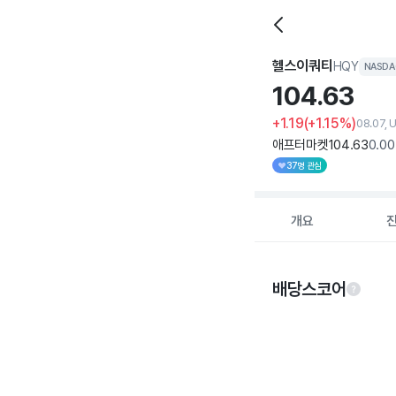
헬스이쿼티
HQY
NASD
104.
63
+1.19
(+1.15%)
08.07, 
애프터마켓
104
.63
0
.00
37명 관심
개요
배당스코어