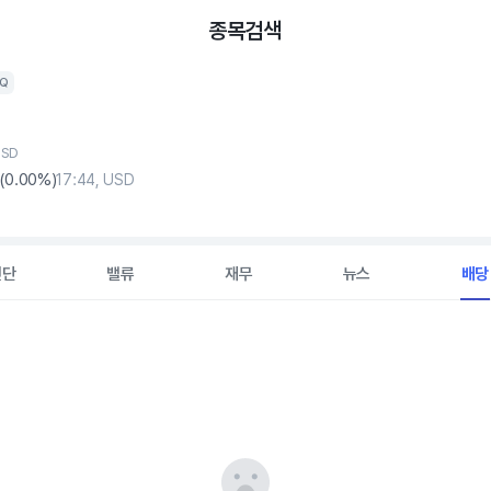
종목검색
AQ
USD
(
0
.00%)
17:44, USD
진단
밸류
재무
뉴스
배당