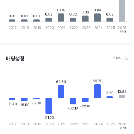
0.04
0.04
0.04
0.04
0.03
0.03
0.02
0.02
0.02
0.02
0.02
0.02
0.01
0.01
0.01
0.01
0.01
0.01
2017
2018
2019
2020
2021
2022
2023
2024
2025
2026
(예상)
End of interactive chart.
배당성향
* 단위 : %
Chart
Bar chart with 10 bars.
66.70
66.70
62.50
62.50
View as data table, Chart
The chart has 1 X axis displaying categories.
13.64
13.64
3.20
3.20
The chart has 1 Y axis displaying values. Data ranges from -81.2 
-5.30
-5.30
-11.40
-11.40
-15.80
-15.80
-22.10
-22.10
-32.10
-32.10
-81.20
-81.20
2017
2018
2019
2020
2021
2022
2023
2024
2025
2026
(예상)
End of interactive chart.