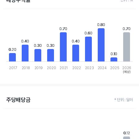
Chart
Bar chart with 10 bars.
0.80
0.80
View as data table, Chart
0.70
0.70
0.70
0.70
The chart has 1 X axis displaying categories.
0.60
0.60
The chart has 1 Y axis displaying values. Data ranges from 0.1 to
0.40
0.40
0.40
0.40
0.30
0.30
0.30
0.30
0.20
0.20
0.10
0.10
2017
2018
2019
2020
2021
2022
2023
2024
2025
2026
(예상)
End of interactive chart.
주당배당금
* 단위 : 달러
Chart
Bar chart with 10 bars.
View as data table, Chart
The chart has 1 X axis displaying categories.
0.12
0.12
The chart has 1 Y axis displaying values. Data ranges from 0.01 t