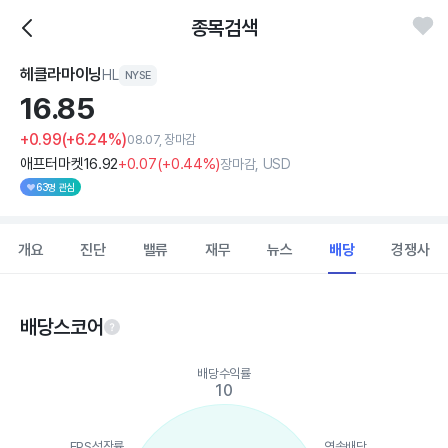
종목검색
헤클라마이닝
HL
NYSE
16.
85
+0.99
(+6.24%)
08.07, 장마감
애프터마켓
16
.92
+0
.07
(
+0
.44%)
장마감, USD
63명 관심
개요
진단
밸류
재무
뉴스
배당
경쟁사
배당스코어
Chart
배당수익률
Chart with 5 data points.
10
View as data table, Chart
The chart has 1 X axis displaying categories.
The chart has 1 Y axis displaying values. Data ranges from 10 t
EPS성장률
연속배당