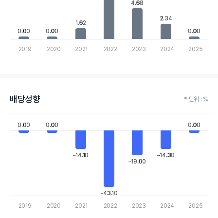
The chart has 1 Y axis displaying values. Data ranges from 0 to 
4.68
4.68
2.34
2.34
1.62
1.62
0.00
0.00
0.00
0.00
0.00
0.00
2019
2020
2021
2022
2023
2024
2025
End of interactive chart.
배당성향
* 단위 : %
Chart
0.00
0.00
0.00
0.00
0.00
0.00
Bar chart with 7 bars.
View as data table, Chart
The chart has 1 X axis displaying categories.
-14.10
-14.10
-14.30
-14.30
The chart has 1 Y axis displaying values. Data ranges from -43.1 
-19.00
-19.00
-43.10
-43.10
2019
2020
2021
2022
2023
2024
2025