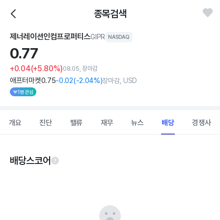
종목검색
제너레이션인컴프로퍼티스
GIPR
NASDAQ
0.
77
+0.04
(+5.80%)
08.05, 장마감
애프터마켓
0
.75
-0
.02
(
-2
.04%)
장마감, USD
1명 관심
개요
진단
밸류
재무
뉴스
배당
경쟁사
배당스코어