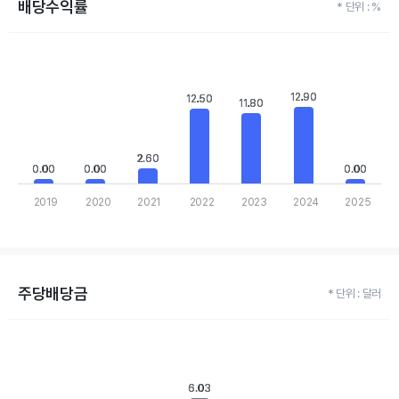
배당수익률
* 단위 : %
Chart
Bar chart with 7 bars.
View as data table, Chart
The chart has 1 X axis displaying categories.
12.90
12.90
12.50
12.50
11.80
11.80
The chart has 1 Y axis displaying values. Data ranges from 0 to 1
2.60
2.60
0.00
0.00
0.00
0.00
0.00
0.00
2019
2020
2021
2022
2023
2024
2025
End of interactive chart.
주당배당금
* 단위 : 달러
Chart
Bar chart with 7 bars.
View as data table, Chart
The chart has 1 X axis displaying categories.
6.03
6.03