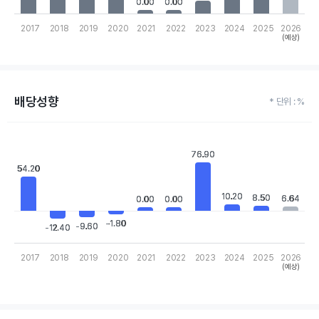
0.00
0.00
0.00
0.00
2017
2018
2019
2020
2021
2022
2023
2024
2025
2026
(예상)
End of interactive chart.
배당성향
* 단위 : %
Chart
Bar chart with 10 bars.
76.90
76.90
View as data table, Chart
54.20
54.20
The chart has 1 X axis displaying categories.
The chart has 1 Y axis displaying values. Data ranges from -12.4
10.20
10.20
8.50
8.50
6.64
6.64
0.00
0.00
0.00
0.00
-1.80
-1.80
-9.60
-9.60
-12.40
-12.40
2017
2018
2019
2020
2021
2022
2023
2024
2025
2026
(예상)
End of interactive chart.