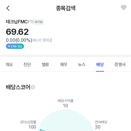
종목검색
테크닙FMC
FTI
NYSE
69.
62
0.00
(0.00%)
08.07, 장마감
25명 관심
개요
진단
밸류
재무
뉴스
배당
경쟁사
배당스코어
Chart
배당수익률
Chart with 5 data points.
10
View as data table, Chart
The chart has 1 X axis displaying categories.
The chart has 1 Y axis displaying values. Data ranges from 10 t
EPS성장률
연속배당
100
30