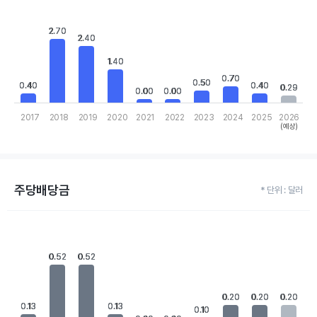
Bar chart with 10 bars.
View as data table, Chart
2.70
2.70
The chart has 1 X axis displaying categories.
2.40
2.40
The chart has 1 Y axis displaying values. Data ranges from 0 to 2
1.40
1.40
0.70
0.70
0.50
0.50
0.40
0.40
0.40
0.40
0.29
0.29
0.00
0.00
0.00
0.00
2017
2018
2019
2020
2021
2022
2023
2024
2025
2026
(예상)
End of interactive chart.
주당배당금
* 단위 : 달러
Chart
Bar chart with 10 bars.
View as data table, Chart
0.52
0.52
0.52
0.52
The chart has 1 X axis displaying categories.
The chart has 1 Y axis displaying values. Data ranges from 0 to 
0.20
0.20
0.20
0.20
0.20
0.20
0.13
0.13
0.13
0.13
0.10
0.10