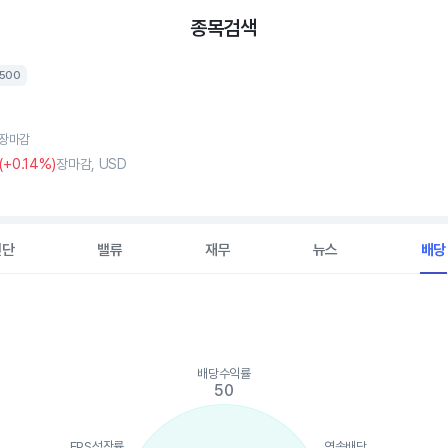
종목검색
P500
, 장마감
(
+0
.14%)
장마감, USD
진단
밸류
재무
뉴스
배당
배당수익률
ints.
50
, Chart
is displaying categories.
is displaying values. Data ranges from 13 to 100.
EPS성장률
연속배당