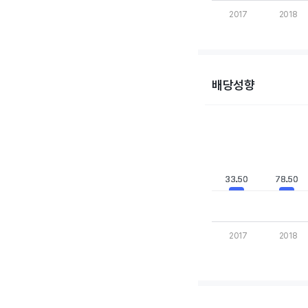
2017
2018
End of interactive cha
배당성향
Chart
Bar chart with 10 bars
View as data table,
The chart has 1 X axis
The chart has 1 Y axi
33.50
33.50
78.50
78.50
2017
2018
End of interactive cha