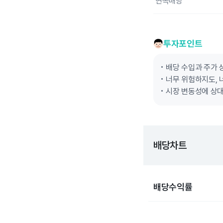
연속배당
투자포인트
배당 수입과 주가 
너무 위험하지도, 
시장 변동성에 상대
배당차트
배당수익률
Chart
Bar chart with 10 bars