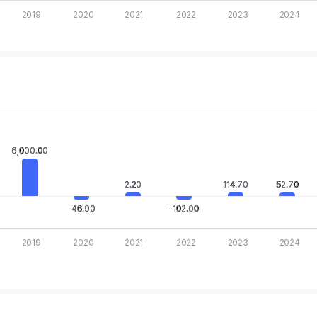
2019
2020
2021
2022
2023
2024
rt.
.
 Chart
6,000.00
6,000.00
 displaying categories.
s displaying values. Data ranges from -102 to 6000.
2.20
2.20
114.70
114.70
52.70
52.70
-46.90
-46.90
-102.00
-102.00
2019
2020
2021
2022
2023
2024
rt.