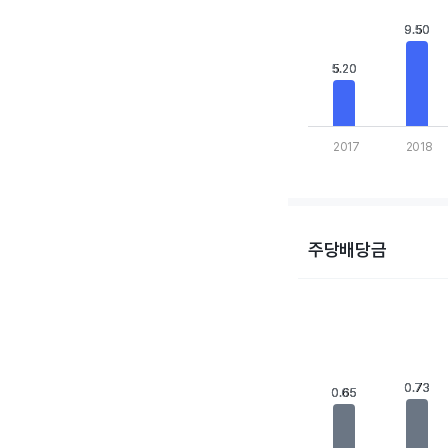
View as data table,
The chart has 1 X axis
9.50
9.50
The chart has 1 Y axis
5.20
5.20
2017
2018
End of interactive cha
주당배당금
Chart
Bar chart with 10 bars
View as data table,
The chart has 1 X axis
The chart has 1 Y axis
0.73
0.73
0.65
0.65