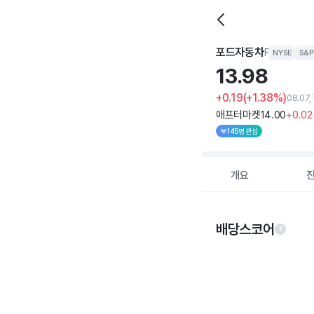
포드자동차
F
NYSE
S&
13.
98
+0.19
(+1.38%)
08.07
애프터마켓
14
.00
+0
.02
145명 관심
개요
배당스코어
Chart
Chart with 5 data po
View as data table
The chart has 1 X ax
The chart has 1 Y ax