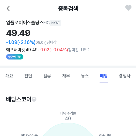
종목검색
임플로이어스홀딩스
EIG
NYSE
49.
49
-1.09
(-2.16%)
08.07, 장마감
애프터마켓
49
.49
+0
.02
(
+0
.04%)
장마감, USD
2명 관심
개요
진단
밸류
재무
뉴스
배당
경쟁사
배당스코어
Chart
배당수익률
Chart with 5 data points.
40
View as data table, Chart
The chart has 1 X axis displaying categories.
The chart has 1 Y axis displaying values. Data ranges from 40 
EPS성장률
연속배당