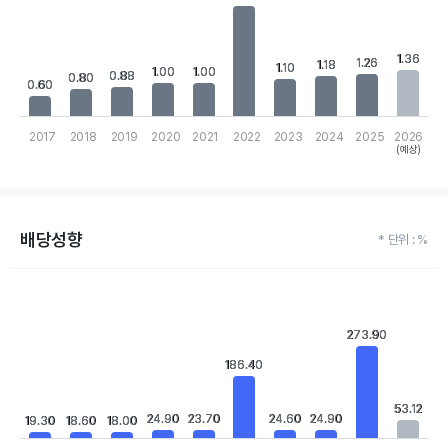
View as data table, Chart
The chart has 1 X axis displaying categories.
The chart has 1 Y axis displaying values. Data ranges from 0.6 t
1.36
1.36
1.26
1.26
1.18
1.18
1.10
1.10
1.00
1.00
1.00
1.00
0.88
0.88
0.80
0.80
0.60
0.60
2017
2018
2019
2020
2021
2022
2023
2024
2025
2026
(예상)
End of interactive chart.
배당성향
* 단위 : %
Chart
Bar chart with 10 bars.
View as data table, Chart
273.90
273.90
The chart has 1 X axis displaying categories.
The chart has 1 Y axis displaying values. Data ranges from 18 to
186.40
186.40
53.12
53.12
24.90
24.90
23.70
23.70
24.60
24.60
24.90
24.90
19.30
19.30
18.60
18.60
18.00
18.00