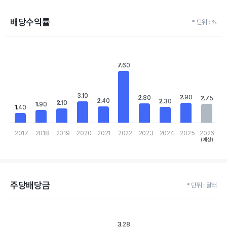
배당수익률
* 단위 : %
Chart
Bar chart with 10 bars.
View as data table, Chart
7.60
7.60
The chart has 1 X axis displaying categories.
The chart has 1 Y axis displaying values. Data ranges from 1.4 to 
3.10
3.10
2.90
2.90
2.80
2.80
2.75
2.75
2.40
2.40
2.30
2.30
2.10
2.10
1.90
1.90
1.40
1.40
2017
2018
2019
2020
2021
2022
2023
2024
2025
2026
(예상)
End of interactive chart.
주당배당금
* 단위 : 달러
Chart
Bar chart with 10 bars.
3.28
3.28