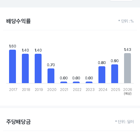
배당수익률
* 단위 : %
Chart
Bar chart with 10 bars.
1.60
1.60
View as data table, Chart
1.43
1.43
1.40
1.40
1.40
1.40
The chart has 1 X axis displaying categories.
The chart has 1 Y axis displaying values. Data ranges from 0 to 1
0.90
0.90
0.80
0.80
0.70
0.70
0.00
0.00
0.00
0.00
0.00
0.00
2017
2018
2019
2020
2021
2022
2023
2024
2025
2026
(예상)
End of interactive chart.
주당배당금
* 단위 : 달러
Chart