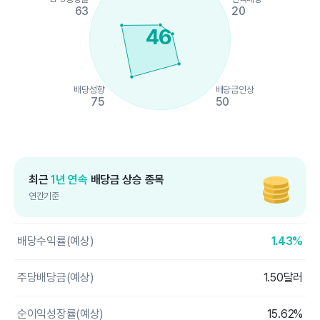
63
20
46
배당성향
배당금인상
75
50
End of interactive chart.
최근
1년 연속
배당금 상승 종목
연간기준
배당수익률(예상)
1.43%
주당배당금(예상)
1.50달러
순이익성장률(예상)
15.62%