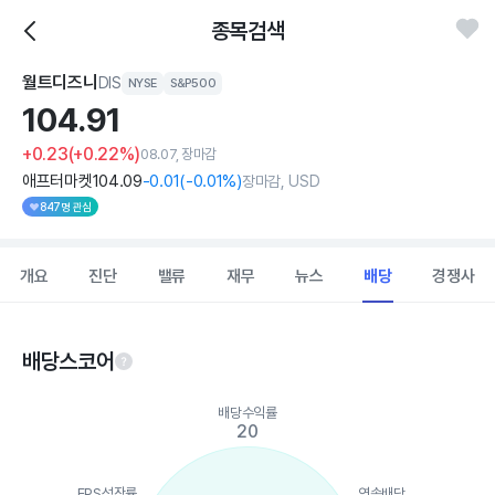
종목검색
월트디즈니
DIS
NYSE
S&P500
104.
91
+0.23
(+0.22%)
08.07, 장마감
애프터마켓
104
.09
-0
.01
(
-0
.01%)
장마감, USD
847명 관심
개요
진단
밸류
재무
뉴스
배당
경쟁사
배당스코어
Chart
배당수익률
Chart with 5 data points.
20
View as data table, Chart
The chart has 1 X axis displaying categories.
The chart has 1 Y axis displaying values. Data ranges from 20 t
EPS성장률
연속배당