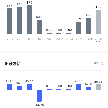
Bar chart with 10 bars.
1.76
1.76
1.68
1.68
View as data table, Chart
1.56
1.56
1.50
1.50
The chart has 1 X axis displaying categories.
The chart has 1 Y axis displaying values. Data ranges from 0 to 1
1.00
1.00
0.88
0.88
0.75
0.75
0.00
0.00
0.00
0.00
0.00
0.00
2017
2018
2019
2020
2021
2022
2023
2024
2025
2026
(예상)
End of interactive chart.
배당성향
* 단위 : %
Chart
Bar chart with 10 bars.
27.20
27.20
27.60
27.60
26.30
26.30
25.64
25.64
20.00
20.00
View as data table, Chart
14.50
14.50
0.00
0.00
0.00
0.00
0.00
0.00
The chart has 1 X axis displaying categories.
The chart has 1 Y axis displaying values. Data ranges from -55.7 
-55.70
-55.70