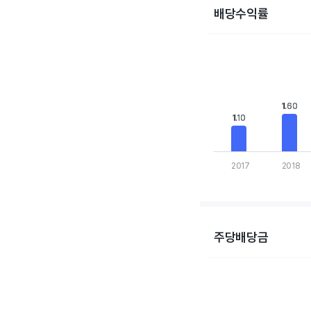
배당수익률
Chart
Bar chart with 10 bars
View as data table,
The chart has 1 X axis
The chart has 1 Y axis
1.60
1.60
1.10
1.10
2017
2018
End of interactive cha
주당배당금
Chart
Bar chart with 10 bars
View as data table,
The chart has 1 X axis