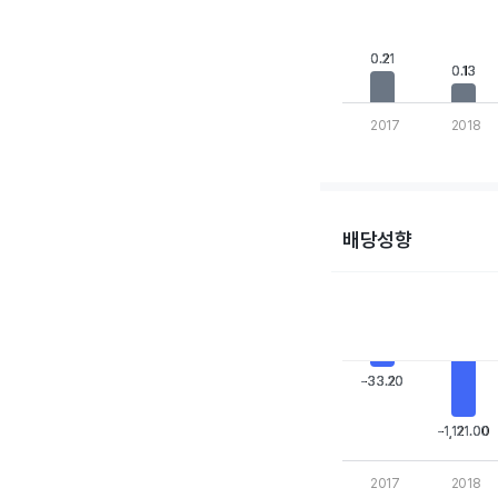
The chart has 1 Y axis
0.21
0.21
0.13
0.13
2017
2018
End of interactive cha
배당성향
Chart
Bar chart with 10 bars
View as data table,
The chart has 1 X axis
The chart has 1 Y axis
-33.20
-33.20
-1,121.00
-1,121.00
2017
2018