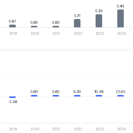
 displaying values. Data ranges from 0 to 0.87.
0.45
0.45
0.33
0.33
0.21
0.21
0.07
0.07
0.00
0.00
0.00
0.00
2019
2020
2021
2022
2023
2024
rt.
.
 Chart
0.00
0.00
0.00
0.00
8.30
8.30
10.40
10.40
22.90
22.90
 displaying categories.
 displaying values. Data ranges from -1121 to 22.9.
-2.40
-2.40
2019
2020
2021
2022
2023
2024