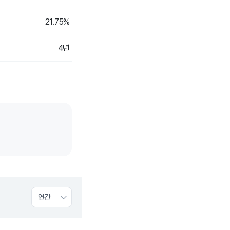
21.75%
4년
연간