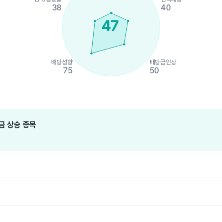
38
40
47
배당성향
배당금인상
75
50
hart.
금 상승 종목