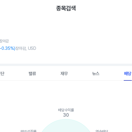
종목검색
, 장마감
-0
.35%)
장마감, USD
진단
밸류
재무
뉴스
배당
배당수익률
ints.
30
, Chart
is displaying categories.
is displaying values. Data ranges from 30 to 75.
EPS성장률
연속배당