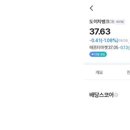
도이치뱅크
DB
NYSE
37.
63
-0.41
(-1.08%)
08.06
애프터마켓
37
.05
-0
.13
(
12명 관심
개요
배당스코어
Chart
Chart with 5 data po
View as data table
The chart has 1 X ax
The chart has 1 Y ax