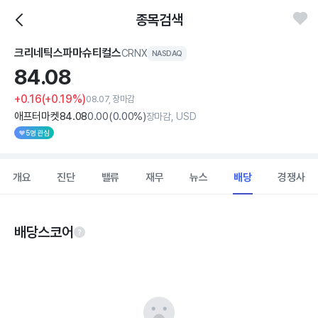
종목검색
크리네틱스파마슈티컬스
CRNX
NASDAQ
84.
08
+0.16
(+0.19%)
08.07, 장마감
애프터마켓
84
.08
0
.00
(
0
.00%)
장마감, USD
5명 관심
개요
진단
밸류
재무
뉴스
배당
경쟁사
배당스코어