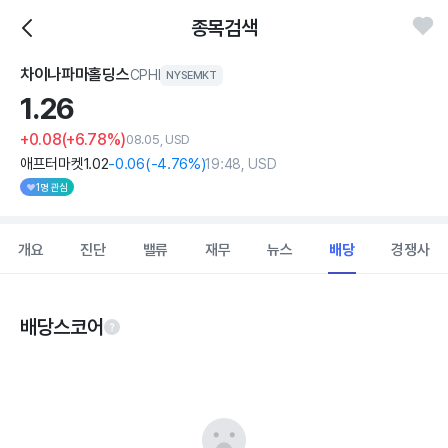
종목검색
차이나파마홀딩스
CPHI
NYSEMKT
1.
26
+0.08
(+6.78%)
08.05, USD
애프터마켓
1
.02
-0
.06
(
-4
.76%)
19:48, USD
1명 관심
개요
진단
밸류
재무
뉴스
배당
경쟁사
배당스코어