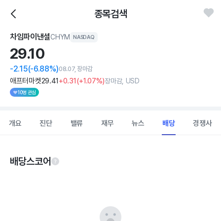
종목검색
차임파이낸셜
CHYM
NASDAQ
29.
10
-2.15
(-6.88%)
08.07, 장마감
애프터마켓
29
.41
+0
.31
(
+1
.07%)
장마감, USD
10명 관심
개요
진단
밸류
재무
뉴스
배당
경쟁사
배당스코어