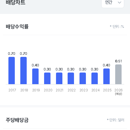
배당차트
연간
배당수익률
* 단위 : %
Chart
Bar chart with 10 bars.
View as data table, Chart
0.70
0.70
0.70
0.70
The chart has 1 X axis displaying categories.
The chart has 1 Y axis displaying values. Data ranges from 0.3 to
0.51
0.51
0.40
0.40
0.40
0.40
0.30
0.30
0.30
0.30
0.30
0.30
0.30
0.30
0.30
0.30
2017
2018
2019
2020
2021
2022
2023
2024
2025
2026
(예상)
End of interactive chart.
주당배당금
* 단위 : 달러