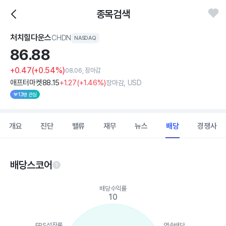
종목검색
처치힐다운스
CHDN
NASDAQ
86.
88
+0.47
(+0.54%)
08.06, 장마감
애프터마켓
88
.15
+1
.27
(
+1
.46%)
장마감, USD
13명 관심
개요
진단
밸류
재무
뉴스
배당
경쟁사
배당스코어
Chart
배당수익률
Chart with 5 data points.
10
View as data table, Chart
The chart has 1 X axis displaying categories.
The chart has 1 Y axis displaying values. Data ranges from 10 t
EPS성장률
연속배당