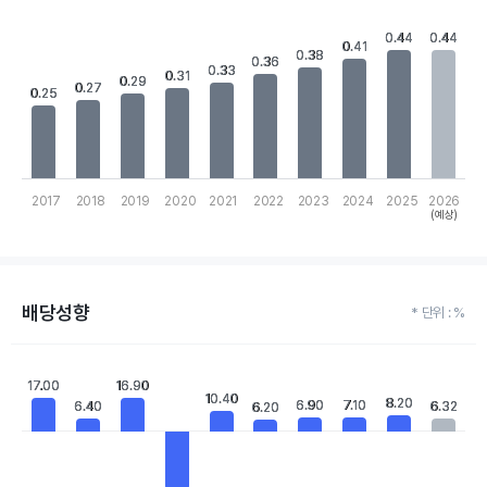
Chart
Bar chart with 10 bars.
0.44
0.44
0.44
0.44
0.41
0.41
View as data table, Chart
0.38
0.38
0.36
0.36
0.33
0.33
The chart has 1 X axis displaying categories.
0.31
0.31
0.29
0.29
0.27
0.27
The chart has 1 Y axis displaying values. Data ranges from 0.25 
0.25
0.25
2017
2018
2019
2020
2021
2022
2023
2024
2025
2026
(예상)
End of interactive chart.
배당성향
* 단위 : %
Chart
Bar chart with 10 bars.
17.00
17.00
16.90
16.90
10.40
10.40
View as data table, Chart
8.20
8.20
6.90
6.90
7.10
7.10
6.40
6.40
6.32
6.32
6.20
6.20
The chart has 1 X axis displaying categories.
The chart has 1 Y axis displaying values. Data ranges from -30.2 