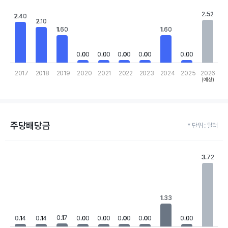
View as data table, Chart
The chart has 1 X axis displaying categories.
2.52
2.52
2.40
2.40
The chart has 1 Y axis displaying values. Data ranges from 0 to 
2.10
2.10
1.60
1.60
1.60
1.60
0.00
0.00
0.00
0.00
0.00
0.00
0.00
0.00
0.00
0.00
2017
2018
2019
2020
2021
2022
2023
2024
2025
2026
(예상)
End of interactive chart.
주당배당금
* 단위 : 달러
Chart
Bar chart with 10 bars.
3.72
3.72
View as data table, Chart
The chart has 1 X axis displaying categories.
The chart has 1 Y axis displaying values. Data ranges from 0 to 
1.33
1.33
0.17
0.17
0.14
0.14
0.14
0.14
0.00
0.00
0.00
0.00
0.00
0.00
0.00
0.00
0.00
0.00