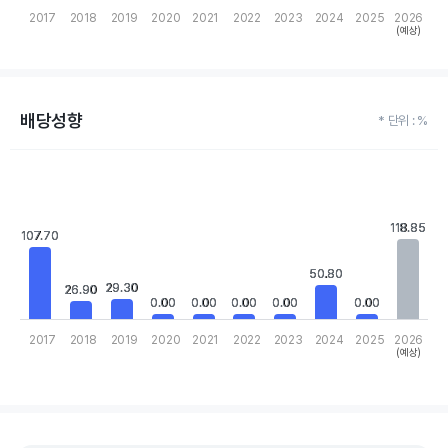
2017
2018
2019
2020
2021
2022
2023
2024
2025
2026
(예상)
End of interactive chart.
배당성향
* 단위 : %
Chart
Bar chart with 10 bars.
View as data table, Chart
The chart has 1 X axis displaying categories.
118.85
118.85
107.70
107.70
The chart has 1 Y axis displaying values. Data ranges from 0 to 
50.80
50.80
29.30
29.30
26.90
26.90
0.00
0.00
0.00
0.00
0.00
0.00
0.00
0.00
0.00
0.00
2017
2018
2019
2020
2021
2022
2023
2024
2025
2026
(예상)
End of interactive chart.