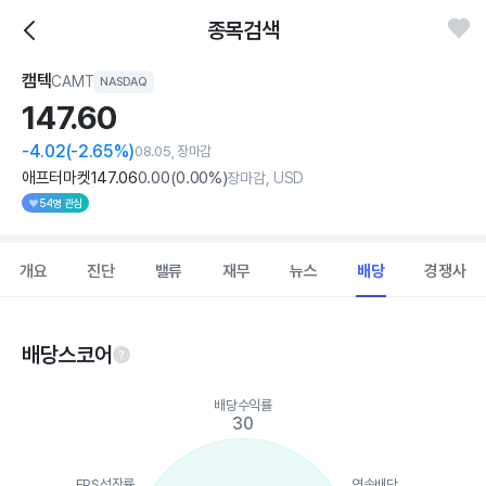
종목검색
캠텍
CAMT
NASDAQ
147.
60
-4.02
(-2.65%)
08.05, 장마감
애프터마켓
147
.06
0
.00
(
0
.00%)
장마감, USD
54명 관심
개요
진단
밸류
재무
뉴스
배당
경쟁사
배당스코어
Chart
배당수익률
Chart with 5 data points.
30
View as data table, Chart
The chart has 1 X axis displaying categories.
The chart has 1 Y axis displaying values. Data ranges from 0 to
EPS성장률
연속배당