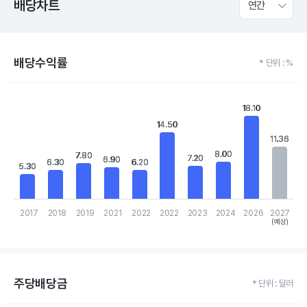
배당차트
연간
배당수익률
* 단위 : %
Chart
Bar chart with 10 bars.
18.10
18.10
View as data table, Chart
14.50
14.50
The chart has 1 X axis displaying categories.
11.36
11.36
The chart has 1 Y axis displaying values. Data ranges from 5.3 to
8.00
8.00
7.80
7.80
7.20
7.20
6.90
6.90
6.30
6.30
6.20
6.20
5.30
5.30
2017
2018
2019
2021
2022
2022
2023
2024
2026
2027
(예상)
End of interactive chart.
주당배당금
* 단위 : 달러