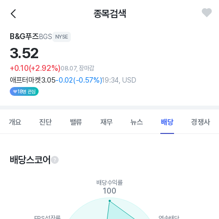
종목검색
B&G푸즈
BGS
NYSE
3.
52
+0.10
(+2.92%)
08.07, 장마감
애프터마켓
3
.05
-0
.02
(
-0
.57%)
19:34, USD
18명 관심
개요
진단
밸류
재무
뉴스
배당
경쟁사
배당스코어
Chart
배당수익률
Chart with 5 data points.
100
View as data table, Chart
The chart has 1 X axis displaying categories.
The chart has 1 Y axis displaying values. Data ranges from 13 t
EPS성장률
연속배당