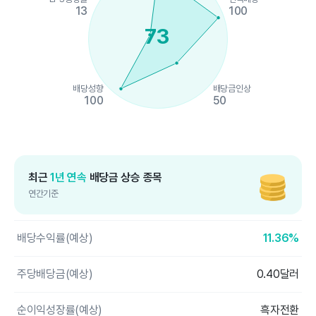
13
100
73
배당성향
배당금인상
100
50
End of interactive chart.
최근
1년 연속
배당금 상승 종목
연간기준
배당수익률(예상)
11.36%
주당배당금(예상)
0.40달러
순이익성장률(예상)
흑자전환