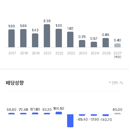
Chart
Bar chart with 10 bars.
View as data table, Chart
The chart has 1 X axis displaying categories.
2.38
2.38
The chart has 1 Y axis displaying values. Data ranges from 0.4 t
1.90
1.90
1.89
1.89
1.86
1.86
1.62
1.62
1.43
1.43
0.95
0.95
0.76
0.76
0.57
0.57
0.40
0.40
2017
2018
2019
2021
2022
2022
2023
2024
2026
2027
(예상)
End of interactive chart.
배당성향
* 단위 : %
Chart
Bar chart with 10 bars.
View as data table, Chart
184.50
184.50
121.80
121.80
56.90
56.90
72.40
72.40
92.20
92.20
80.00
80.00
The chart has 1 X axis displaying categories.
The chart has 1 Y axis displaying values. Data ranges from -1009
-85.40
-85.40
-17.90
-17.90
-140.70
-140.70