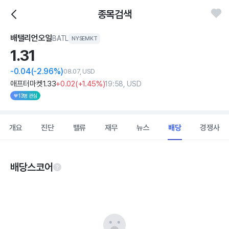
종목검색
배탤리언오일
BATL
NYSEMKT
1.
31
-0.04
(-2.96%)
08.07, USD
애프터마켓
1
.33
+0
.02
(
+1
.45%)
19:58, USD
13명 관심
개요
진단
밸류
재무
뉴스
배당
경쟁사
배당스코어