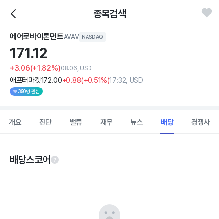
종목검색
에어로바이론먼트
AVAV
NASDAQ
171.
12
+3.06
(+1.82%)
08.06, USD
애프터마켓
172
.00
+0
.88
(
+0
.51%)
17:32, USD
350명 관심
개요
진단
밸류
재무
뉴스
배당
경쟁사
배당스코어