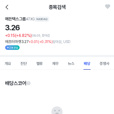
종목검색
애든택스그룹
ATXG
NASDAQ
3.
26
+0.15
(+4.82%)
08.05, 장마감
애프터마켓
3
.27
+0
.01
(
+0
.31%)
장마감, USD
2명 관심
개요
진단
밸류
재무
뉴스
배당
경쟁사
배당스코어