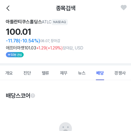
종목검색
아틀란티쿠스홀딩스
ATLC
NASDAQ
100.
01
-11.78
(-10.54%)
08.07, 장마감
애프터마켓
101
.03
+1
.29
(
+1
.29%)
장마감, USD
50명 관심
개요
진단
밸류
재무
뉴스
배당
경쟁사
배당스코어