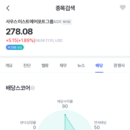
종목검색
사우스이스트에어포트그룹
ASR
NYSE
278.
08
+5.15
(+1.89%)
08.06 11:10, USD
26명 관심
개요
진단
밸류
재무
뉴스
배당
경쟁사
배당스코어
Chart
배당수익률
Chart with 5 data points.
90
View as data table, Chart
The chart has 1 X axis displaying categories.
The chart has 1 Y axis displaying values. Data ranges from 0 to
EPS성장률
연속배당
0
50