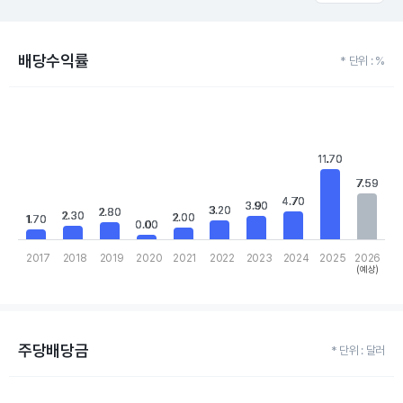
배당수익률
* 단위 : %
Chart
Bar chart with 10 bars.
View as data table, Chart
The chart has 1 X axis displaying categories.
11.70
11.70
The chart has 1 Y axis displaying values. Data ranges from 0 to 1
7.59
7.59
4.70
4.70
3.90
3.90
3.20
3.20
2.80
2.80
2.30
2.30
2.00
2.00
1.70
1.70
0.00
0.00
2017
2018
2019
2020
2021
2022
2023
2024
2025
2026
(예상)
End of interactive chart.
주당배당금
* 단위 : 달러
Chart