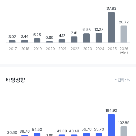
Bar chart with 10 bars.
View as data table, Chart
37.83
37.83
The chart has 1 X axis displaying categories.
The chart has 1 Y axis displaying values. Data ranges from 0 to 
20.72
20.72
12.07
12.07
11.36
11.36
7.41
7.41
5.25
5.25
4.12
4.12
3.44
3.44
3.02
3.02
0.00
0.00
2017
2018
2019
2020
2021
2022
2023
2024
2025
2026
(예상)
End of interactive chart.
배당성향
* 단위 : %
Chart
Bar chart with 10 bars.
View as data table, Chart
The chart has 1 X axis displaying categories.
194.90
194.90
The chart has 1 Y axis displaying values. Data ranges from 0 to 
102.88
102.88
56.70
56.70
55.70
55.70
54.50
54.50
42.30
42.30
43.40
43.40
39.70
39.70
30.60
30.60
0.00
0.00