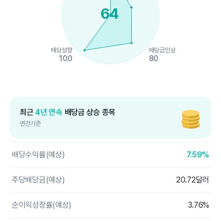
64
배당성향
배당금인상
100
80
End of interactive chart.
최근
4년 연속
배당금 상승 종목
연간기준
배당수익률(예상)
7.59%
주당배당금(예상)
20.72달러
순이익성장률(예상)
3.76%