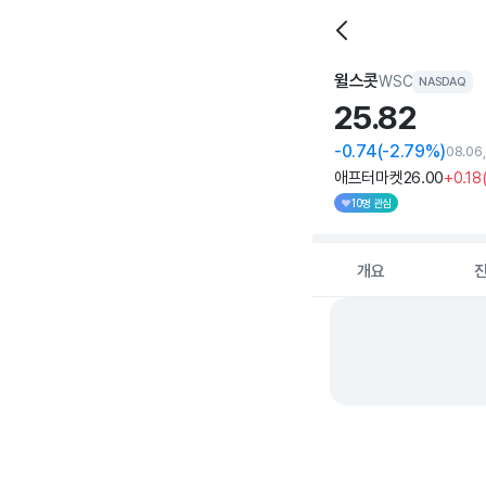
윌스콧
WSC
NASDAQ
25.
82
-0.74
(-2.79%)
08.06
애프터마켓
26
.00
+0
.18
10명 관심
개요