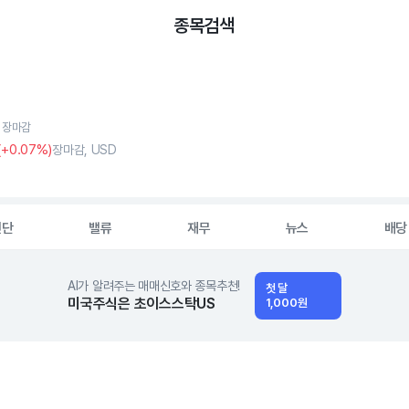
종목검색
, 장마감
(
+0
.07%)
장마감, USD
진단
밸류
재무
뉴스
배당
AI가 알려주는 매매신호와 종목추천!
첫 달
미국주식은 초이스스탁US
1,000원