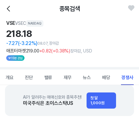
종목검색
VSE
VSEC
NASDAQ
218.
18
-7.27
(-3.22%)
08.07, 장마감
애프터마켓
219
.00
+0
.82
(
+0
.38%)
장마감, USD
15명 관심
개요
진단
밸류
재무
뉴스
배당
경쟁사
AI가 알려주는 매매신호와 종목추천!
첫 달
미국주식은 초이스스탁US
1,000원